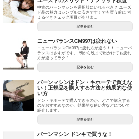
ユーズドのメリット・デメリット検証
中古のバーンマシンを選択肢にいれるべき？ ユーズ
ド品の魅力はシンプルに安さです！でも買う前に 考
えるべきチェック項目がありま...
記事を読む
ニューバランスCM997は疲れない
ニューバランスCM997は疲れ方が違う！！ ニューバ
ランスはさすがです。 朝から晩まで出かけても疲れ
方が違ってラク＾...
記事を読む
バーンマシンはドン・キホーテで買えな
い！正規品を購入する方法と効果的な使
い方
ドン・キホーテで購入できるのか、どこで購入する
のがおすすめなのか、効果的な使い方などについて
紹介します。
記事を読む
バーンマシン ドンキで買うな！