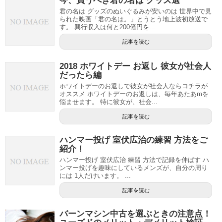
今、買うべき君の名は グッズ選
君の名は グッズのぬいぐるみが安いのは 世界中で見
られた映画「君の名は。」とうとう地上波初放送で
す。 興行収入は何と200億円を...
記事を読む
2018 ホワイトデー お返し 彼女が社会人
だったら編
ホワイトデーのお返しで彼女が社会人ならコチラが
オススメ ホワイトデーのお返しは、毎年あたあmを
悩ませます。 特に彼女が、社会...
記事を読む
ハンマー投げ 室伏広治の練習 方法をご
紹介！
ハンマー投げ 室伏広治 練習 方法で記録を伸ばす ハ
ンマー投げを趣味にしているメンズが、自分の周り
には 1人だけいます。 ...
記事を読む
バーンマシン中古を選ぶときの注意点！