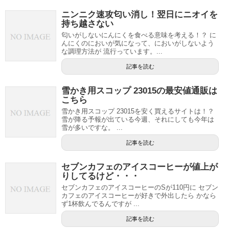
ニンニク速攻匂い消し！翌日にニオイを
持ち越さない
匂いがしないにんにくを食べる意味を考える！？ に
んにくのにおいが気になって、においがしないよう
な調理方法が 流行っています。...
記事を読む
雪かき用スコップ 23015の最安値通販は
こちら
雪かき用スコップ 23015を安く買えるサイトは！？
雪が降る予報が出ている今週、それにしても今年は
雪が多いですな。 ...
記事を読む
セブンカフェのアイスコーヒーが値上が
りしてるけど・・・
セブンカフェのアイスコーヒーのSが110円に セブン
カフェのアイスコーヒーが好きで外出したら かなら
ず1杯飲んでるんですが ...
記事を読む